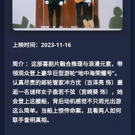
上映时间：2023-11-16
简介 ：这部喜剧片融合推理与浪漫元素，带
领观众登上豪华巨型游轮“地中海荣耀号”。
认真尽责的邮轮管家冲方优（吉泽亮 饰）邂
逅一名谜样女子盘若千弦（宫崎葵 饰），她
会登上这艘船，背后动机感觉不只观光出游
这么简单。当船上惊传命案，且看两人如何
联手查明真相。