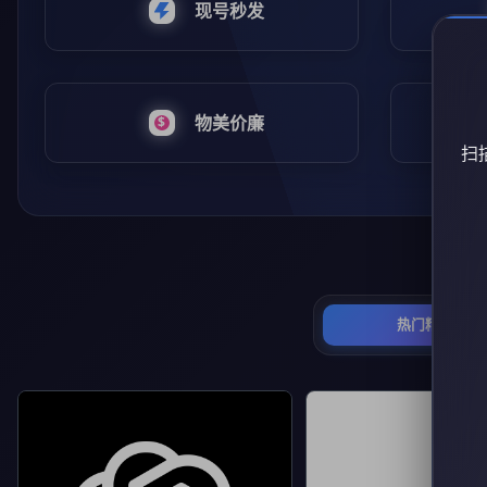
现号秒发
物美价廉
扫
热门精选