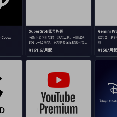
SuperGrok账号购买
Gemini P
Codex
马斯克公司开发的一款AI工具，可用最新
给您自己的谷歌账
的Grok4.5模型，专为需要深度搜索和增强
员
推理功能的用户设计，适合研究或创意应
¥161.6/月起
¥158/月
用。