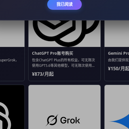
我已阅读
ChatGPT Pro账号购买
Gemini 
perGrok，
包含ChatGPT Plus的所有权益，可无限次
由我们提供现成的
使用GPT5.6等其他模型，可无限次使用高
¥150/月
级语音模式，Codex和Sora均有更大用量
¥873/月起
相较于Plus